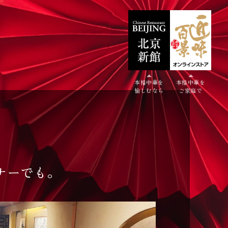
本格中華を
本格中華を
愉しむなら
ご家庭で
ナーでも。