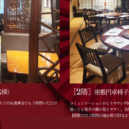
［2階］
名様）
座敷円卓椅子
人でのお食事会でもご利用いだだけ
コミュニケーションがとりやすい円
座っても相手の顔が見えやすく、自
【座敷でのご利用の場合最大70名