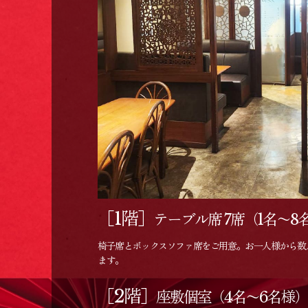
［1階］
テーブル席 7席（1名〜8
椅子席とボックスソファ席をご用意。お一人様から数
ます。
［2階］
座敷個室（4名〜6名様）